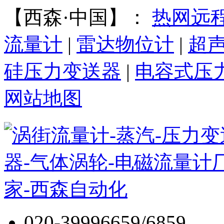
【西森·中国】：
热网远
流量计
|
雷达物位计
|
超
硅压力变送器
|
电容式压
网站地图
020-39996659/6859