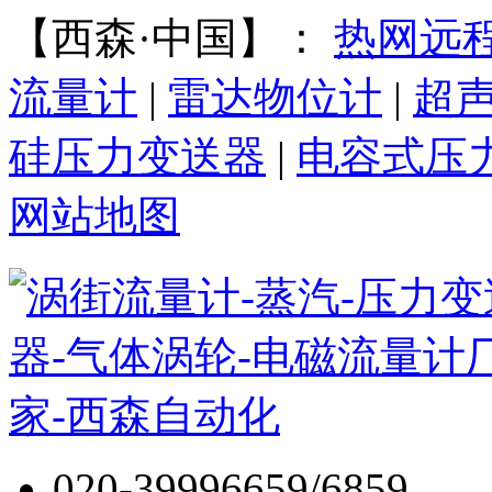
【西森·中国】：
热网远
流量计
|
雷达物位计
|
超
硅压力变送器
|
电容式压
网站地图
020-39996659/6859