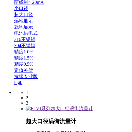
两线制4-20mA
小口径
超大口径
远地显示
就地显示
电池供电式
316不锈钢
304不锈钢
精度1.0%
精度1.5%
精度0.5%
定值补偿
抗振专业版
lugb
1
2
3
超大口径涡街流量计