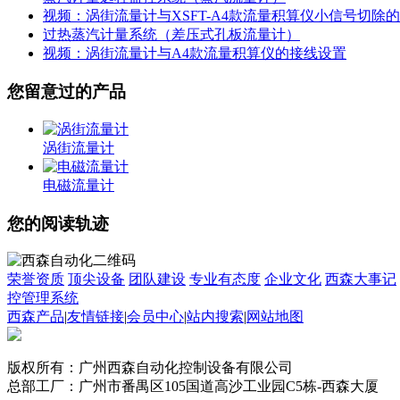
视频：涡街流量计与XSFT-A4款流量积算仪小信号切除
过热蒸汽计量系统（差压式孔板流量计）
视频：涡街流量计与A4款流量积算仪的接线设置
您留意过的产品
涡街流量计
电磁流量计
您的阅读轨迹
荣誉资质
顶尖设备
团队建设
专业有态度
企业文化
西森大事记
控管理系统
西森产品
|
友情链接
|
会员中心
|
站内搜索
|
网站地图
版权所有：广州西森自动化控制设备有限公司
总部工厂：广州市番禺区105国道高沙工业园C5栋-西森大厦