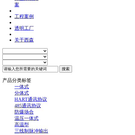
案
工程案例
透明工厂
关于西森
产品分类标签
一体式
分体式
HART通讯协议
485通讯协议
防爆场合
温压一体式
高温型
三线制脉冲输出