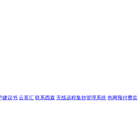
护建议书
云英汇
联系西森
无线远程集抄管理系统
热网预付费监