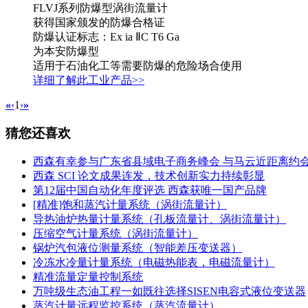
FLVJ系列防爆型涡街流量计
获得国家颁发的防爆合格证
防爆认证标志：Ex ia ⅡC T6 Ga
为本安防爆型
适用于石油化工等需要防爆的危险场合使用
详细了解此工业产品>>
«
‹
1
›
»
猜您还喜欢
西森有幸参与广东省县域电子商务峰会 与马云近距离约
西森 SCI 论文成果连发，技术创新实力持续彰显
第12届中国自动化年度评选 西森获唯一国产品牌
[精准]饱和蒸汽计量系统（涡街流量计）
导热油炉热量计量系统（孔板流量计、涡街流量计）
压缩空气计量系统（涡街流量计）
锅炉汽包液位测量系统（智能差压变送器）
冷冻水冷量计量系统（电磁热能表，电磁流量计）
精准流量定量控制系统
万吨级生态油工程一如既往选择SISEN电容式液位变送器
蒸汽计量远程监控系统（蒸汽流量计）