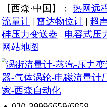
【西森·中国】：
热网远
流量计
|
雷达物位计
|
超
硅压力变送器
|
电容式压
网站地图
020-39996659/6859