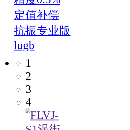
定值补偿
抗振专业版
lugb
1
2
3
4