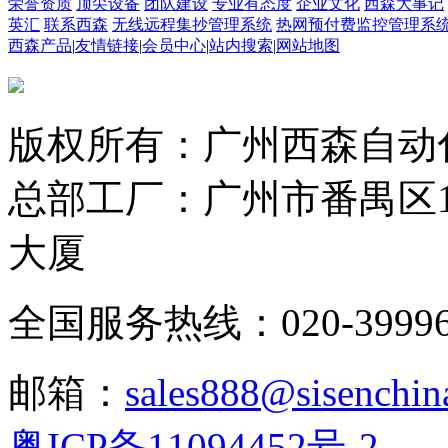
荣誉资质
顶尖设备
团队建设
专业有态度
企业文化
西森大事记
英汇
联系西森
无线远程集抄管理系统
热网预付费监控管理系
西森产品
|
友情链接
|
会员中心
|
站内搜索
|
网站地图
版权所有：广州西森自动
总部工厂：广州市番禺区1
大厦
全国服务热线：020-3999665
邮箱：
sales888@sisenchin
粤ICP备11094452号-2