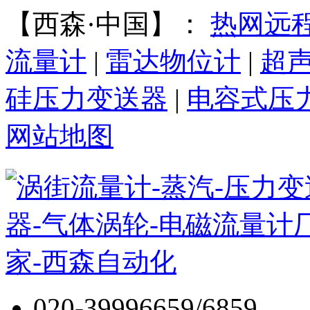
【西森·中国】：
热网远
流量计
|
雷达物位计
|
超
硅压力变送器
|
电容式压
网站地图
020-39996659/6859