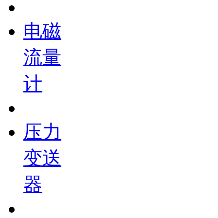
电磁
流量
计
压力
变送
器