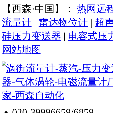
【西森·中国】：
热网远
流量计
|
雷达物位计
|
超
硅压力变送器
|
电容式压
网站地图
020-39996659/6859