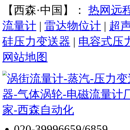
【西森·中国】：
热网远
流量计
|
雷达物位计
|
超
硅压力变送器
|
电容式压
网站地图
020-39996659/6859