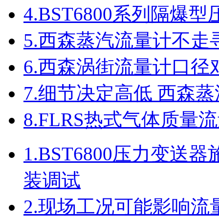
4.
BST6800系列隔爆
5.
西森蒸汽流量计不走
6.
西森涡街流量计口径
7.
细节决定高低 西森
8.
FLRS热式气体质量
1.
BST6800压力变
装调试
2.
现场工况可能影响流