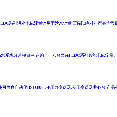
FLDC系列污水电磁流量计用于污水计量.西森以绝对的产品优势
水系统改造项目中,选购了十八台西森FLDC系列智能电磁流量计,
西森自动化BST6800-GP压力变送器,差压变送器共49台.产