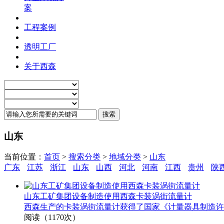
案
工程案例
透明工厂
关于西森
山东
当前位置：
首页
>
搜索分类
>
地域分类
>
山东
广东
江苏
浙江
山东
山西
河北
河南
江西
贵州
陕
山东工矿集团设备制造使用西森卡装涡街流量计
西森生产的卡装涡街流量计获得了国家《计量器具制造许可
阅读（1170次）