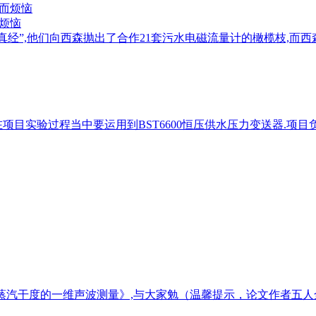
而烦恼
真经”,他们向西森抛出了合作21套污水电磁流量计的橄榄枝,而
目实验过程当中要运用到BST6600恒压供水压力变送器.项目
中蒸汽干度的一维声波测量》,与大家勉（温馨提示，论文作者五