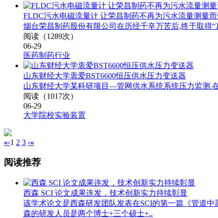
FLDC污水电磁流量计 让荣昌制药不再为污水流量测量
烟台荣昌制药股份有限公司在历经千辛万苦后,终于取得“
阅读（1289次）
06-29
医药制药行业
山东财经大学衷爱BST6600恒压供水压力变送器
山东财经大学某科研项目—管网供水系统系统压力监测.在项
阅读（1017次）
06-29
大学院校实验装置
«
‹
1
2
3
›
»
阅读推荐
西森 SCI 论文成果连发，技术创新实力持续彰显
该学术论文是西森研发团队发表在SCI的第一篇《管道
森的研发人员是两个博士+三个硕士+..