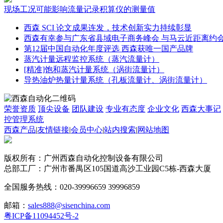
现场工况可能影响流量记录积算仪的测量值
西森 SCI 论文成果连发，技术创新实力持续彰显
西森有幸参与广东省县域电子商务峰会 与马云近距离约
第12届中国自动化年度评选 西森获唯一国产品牌
蒸汽计量远程监控系统（蒸汽流量计）
[精准]饱和蒸汽计量系统（涡街流量计）
导热油炉热量计量系统（孔板流量计、涡街流量计）
荣誉资质
顶尖设备
团队建设
专业有态度
企业文化
西森大事记
控管理系统
西森产品
|
友情链接
|
会员中心
|
站内搜索
|
网站地图
版权所有：广州西森自动化控制设备有限公司
总部工厂：广州市番禺区105国道高沙工业园C5栋-西森大厦
全国服务热线：020-39996659 39996859
邮箱：
sales888@sisenchina.com
粤ICP备11094452号-2