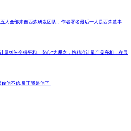
者五人全部来自西森研发团队，作者署名最后一人是西森董事
让一切计量纠纷变得平和、安心”为理念，携精准计量产品亮相，在展
管你信不信,反正我是信了.