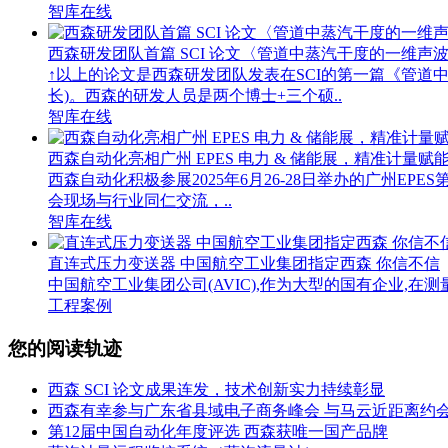
智库在线
西森研发团队首篇 SCI 论文〈管道中蒸汽干度的一维声
↑以上的论文是西森研发团队发表在SCI的第一篇《管
长)。西森的研发人员是两个博士+三个硕..
智库在线
西森自动化亮相广州 EPES 电力 & 储能展，精准计量赋
西森自动化积极参展2025年6月26-28日举办的广州
会现场与行业同仁交流，..
智库在线
直连式压力变送器 中国航空工业集团指定西森 你信不信
中国航空工业集团公司(AVIC),作为大型的国有企业,在
工程案例
您的阅读轨迹
西森 SCI 论文成果连发，技术创新实力持续彰显
西森有幸参与广东省县域电子商务峰会 与马云近距离约
第12届中国自动化年度评选 西森获唯一国产品牌