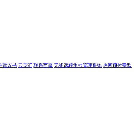
护建议书
云英汇
联系西森
无线远程集抄管理系统
热网预付费监