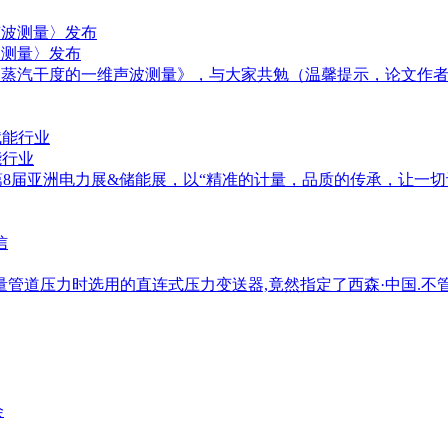
波测量〉发布
道中蒸汽干度的一维声波测量》，与大家共勉（温馨提示，论文作
能行业
EPES第8届亚洲电力展&储能展，以“精准的计量，品质的传承，
测量管道压力时选用的直连式压力变送器,竟然指定了西森·中国.不
会