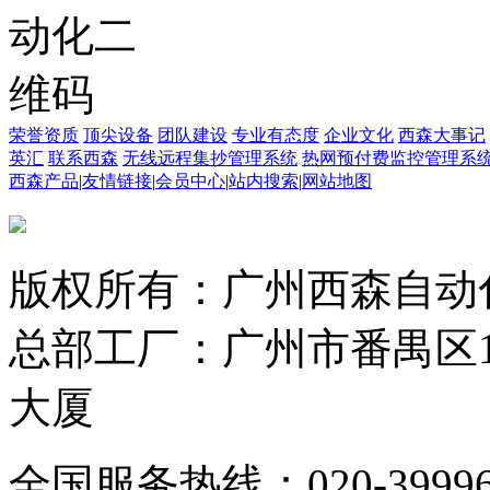
荣誉资质
顶尖设备
团队建设
专业有态度
企业文化
西森大事记
英汇
联系西森
无线远程集抄管理系统
热网预付费监控管理系
西森产品
|
友情链接
|
会员中心
|
站内搜索
|
网站地图
版权所有：广州西森自动
总部工厂：广州市番禺区1
大厦
全国服务热线：020-3999665