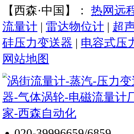
【西森·中国】：
热网远
流量计
|
雷达物位计
|
超
硅压力变送器
|
电容式压
网站地图
020-39996659/6859