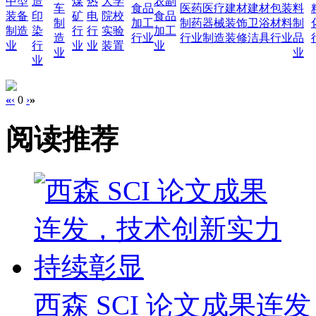
中型
造
煤
热
大学
农副
车
食品
医药
医疗
建材
建材
包装
料
装备
印
矿
电
院校
食品
制
加工
制药
器械
装饰
卫浴
材料
制
制造
染
行
行
实验
加工
造
行业
行业
制造
装修
洁具
行业
品
业
行
业
业
装置
业
业
业
业
«
‹
0
›
»
阅读推荐
西森 SCI 论文成果