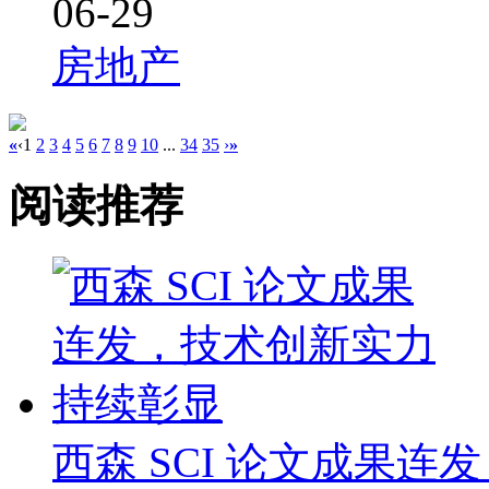
06-29
房地产
«
‹
1
2
3
4
5
6
7
8
9
10
...
34
35
›
»
阅读推荐
西森 SCI 论文成果