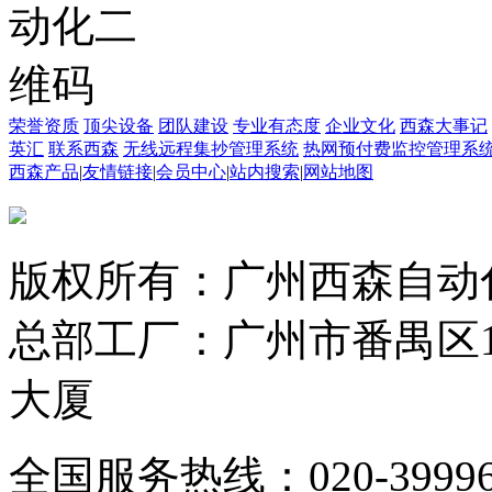
荣誉资质
顶尖设备
团队建设
专业有态度
企业文化
西森大事记
英汇
联系西森
无线远程集抄管理系统
热网预付费监控管理系
西森产品
|
友情链接
|
会员中心
|
站内搜索
|
网站地图
版权所有：广州西森自动
总部工厂：广州市番禺区1
大厦
全国服务热线：020-3999665