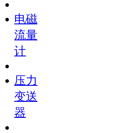
电磁
流量
计
压力
变送
器