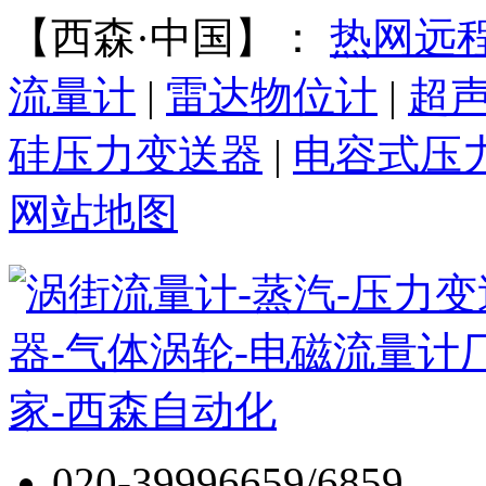
【西森·中国】：
热网远
流量计
|
雷达物位计
|
超
硅压力变送器
|
电容式压
网站地图
020-39996659/6859