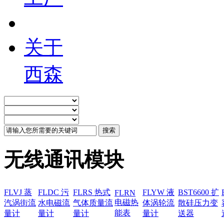
关于
西森
无线通讯模块
FLVJ 蒸
FLDC 污
FLRS 热式
FLYW 液
BST6600 扩
FLRN
电磁热
汽涡街流
水电磁流
气体质量流
体涡轮流
散硅压力变
能表
量计
量计
量计
量计
送器