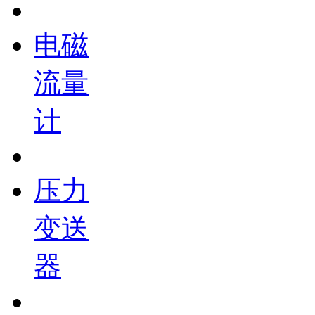
电磁
流量
计
压力
变送
器