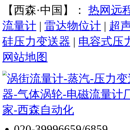
【西森·中国】：
热网远
流量计
|
雷达物位计
|
超
硅压力变送器
|
电容式压
网站地图
020-39996659/6859