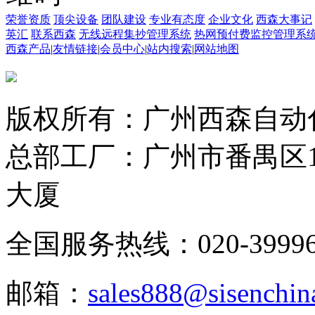
荣誉资质
顶尖设备
团队建设
专业有态度
企业文化
西森大事记
英汇
联系西森
无线远程集抄管理系统
热网预付费监控管理系
西森产品
|
友情链接
|
会员中心
|
站内搜索
|
网站地图
版权所有：广州西森自动
总部工厂：广州市番禺区1
大厦
全国服务热线：020-3999665
邮箱：
sales888@sisenchin