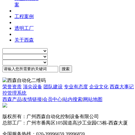
案
工程案例
透明工厂
关于西森
荣誉资质
顶尖设备
团队建设
专业有态度
企业文化
西森大事记
控管理系统
西森产品
|
友情链接
|
会员中心
|
站内搜索
|
网站地图
版权所有：广州西森自动化控制设备有限公司
总部工厂：广州市番禺区105国道高沙工业园C5栋-西森大厦
全国服务热线：020-39996659 39996859