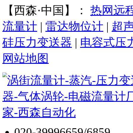
【西森·中国】：
热网远
流量计
|
雷达物位计
|
超
硅压力变送器
|
电容式压
网站地图
020-39996659/6859