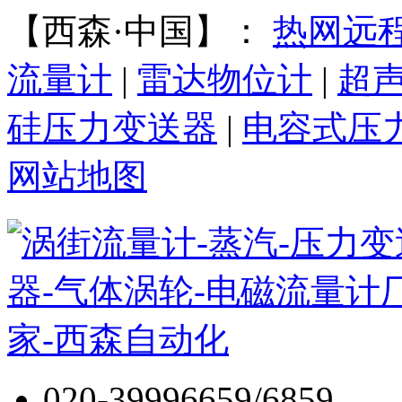
【西森·中国】：
热网远
流量计
|
雷达物位计
|
超
硅压力变送器
|
电容式压
网站地图
020-39996659/6859