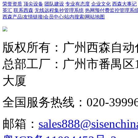
荣誉资质
顶尖设备
团队建设
专业有态度
企业文化
西森大事记
英汇
联系西森
无线远程集抄管理系统
热网预付费监控管理系
西森产品
|
友情链接
|
会员中心
|
站内搜索
|
网站地图
版权所有：广州西森自动
总部工厂：广州市番禺区1
大厦
全国服务热线：020-3999665
邮箱：
sales888@sisenchin