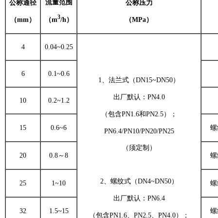
流量范围
公称通径
公称压力
3
（mm）
（MPa）
（m
/h）
4
0.04~0.25
6
0.1~0.6
1、法兰式（DN15~DN50）
出厂默认：PN4.0
10
0.2~1.2
（包含PN1.6和PN2.5）；
15
0.6~6
螺
PN6.4/PN10/PN20/PN25
（须定制）
20
0.8～8
螺
2、螺纹式（DN4~DN50）
25
1~10
螺
出厂默认：PN6.4
32
1.5~15
螺
（包含PN1.6、PN2.5、PN4.0）；