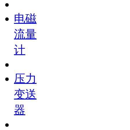
电磁
流量
计
压力
变送
器