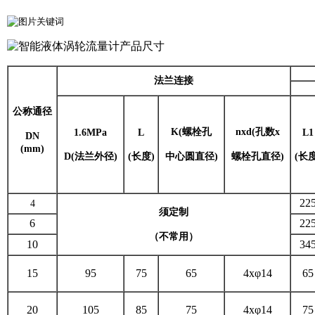
法兰连接
公称通径
K(螺栓孔
nxd(孔数x
1.6MPa
L
L1
DN
(mm)
D(法兰外径)
(长度)
中心圆直径)
螺栓孔直径)
(长度
22
4
须定制
6
22
（不常用）
10
34
15
95
75
65
4xφ14
65
20
105
85
75
4xφ14
75