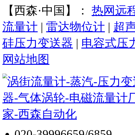
【西森·中国】：
热网远
流量计
|
雷达物位计
|
超
硅压力变送器
|
电容式压
网站地图
020-39996659/6859