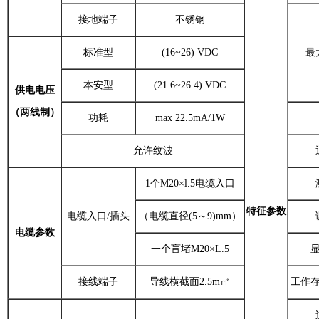
接地端子
不锈钢
标准型
(16~26) VDC
最
本安型
(21.6~26.4) VDC
供电电压
（两线制）
功耗
max 22.5mA/1W
允许纹波
1个M20×l.5电缆入口
特征参数
电缆入口/插头
（电缆直径(5～9)mm）
电缆参数
一个盲堵M20×L.5
接线端子
导线横截面2.5m㎡
工作