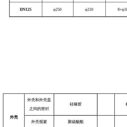
DN125
φ250
φ210
8×φ1
外壳和外壳盖
硅橡胶
之间的密封
外壳
外壳视窗
聚碳酸酯