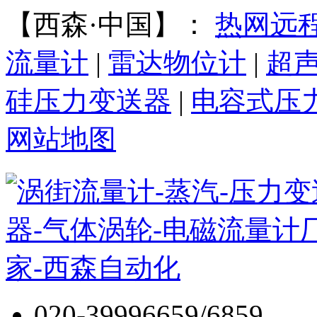
【西森·中国】：
热网远
流量计
|
雷达物位计
|
超
硅压力变送器
|
电容式压
网站地图
020-39996659/6859