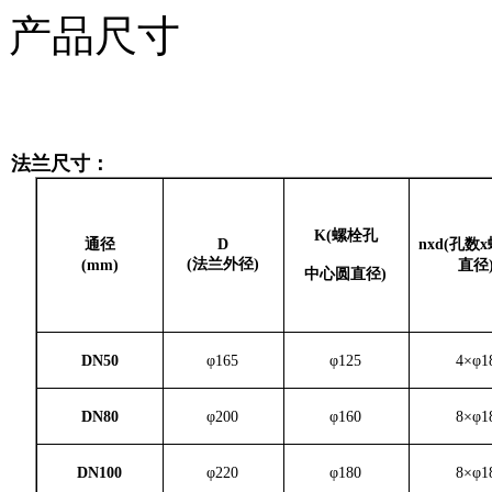
法兰尺寸：
K
(螺栓孔
通径
D
nxd
(
孔数x
(法兰外径)
(mm)
直径
中心圆直径)
DN50
φ165
φ125
4×φ1
DN80
φ200
φ160
8×φ1
DN100
φ220
φ180
8×φ1