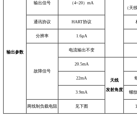
输出信号
（4~20）mA
（天
通讯协议
HART协议
分辨率
1.6µA
电流输出不变
输出参数
20.5mA
故障信号
22mA
天线
发射角度
3.9mA
螺纹
两线制负载电阻
见下图