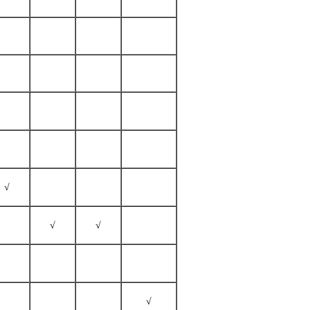
√
√
√
√