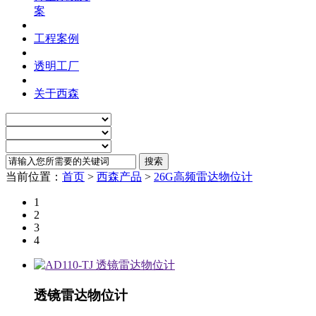
案
工程案例
透明工厂
关于西森
当前位置：
首页
>
西森产品
>
26G高频雷达物位计
1
2
3
4
透镜雷达物位计