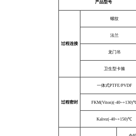
产品型号
螺纹
法兰
过程连接
龙门吊
卫生型卡箍
一体式
PTFE/PVDF
过程密封
FKM(Viton)
(-40~+130)
Kalrez
(-40~+150)℃
Φ4