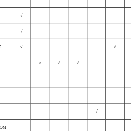
5
√
5
√
E
√
√
√
√
√
√
POM