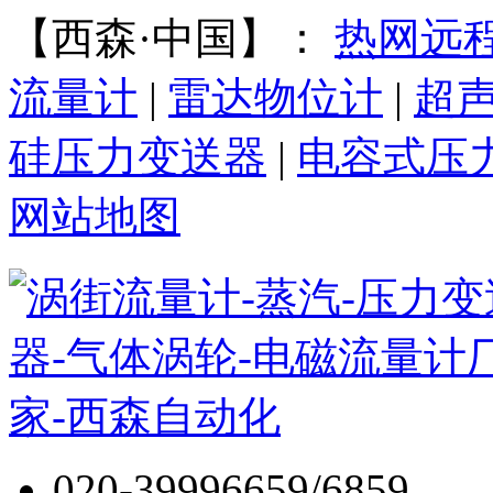
【西森·中国】：
热网远
流量计
|
雷达物位计
|
超
硅压力变送器
|
电容式压
网站地图
020-39996659/6859