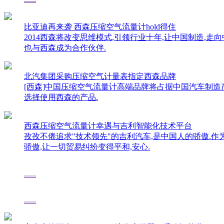
比亚迪再来袭 西森压缩空气流量计hold得住
2014西森将改变思维模式,引领行业十年,让中国制造,走
也与西森成为合作伙伴.
北汽集团采购压缩空气计量表指定西森品牌
[西森]中国压缩空气流量计高端品牌将占据中国汽车制造产
选择使用西森的产品.
西森压缩空气流量计幸遇与吉利智能化技术平台
孜孜不倦追求"技术领先"的吉利汽车,是中国人的骄傲.作
骄傲,让一切贸易纠纷变得平和,安心.
......
......