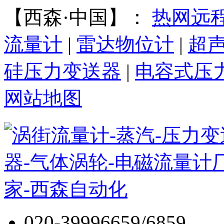
【西森·中国】：
热网远
流量计
|
雷达物位计
|
超
硅压力变送器
|
电容式压
网站地图
020-39996659/6859