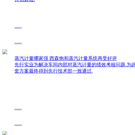
......
......
蒸汽计量哪家强 西森饱和蒸汽计量系统再受好评
先行实业为解决车间内部对蒸汽计量的绩效考核问题.为
套方案最终得到先行技术部一致通过.
......
......