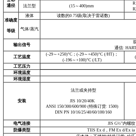
R1
通径
法兰型
(15～400)mm
R2
液体
读数的0.75级(取决于雷诺数)
准确度
气体/蒸汽
等级
双
输出信号
通信: HART
(-29～+250)°C；(-29～+450)°C (/HT)；
工艺温度
(-196～+100)°C (/LT)
工艺压力
环境温度
环境湿度
法兰或夹持型
安装
JIS 10/20/40K
ANSI 150/300/600/900 (特殊订货: 1500)
DIN PN 10/16/25/40/60/100/160
电气连接
JIS G½”内螺纹
防爆类型
TIIS Ex d，FM Ex d/Ex ia