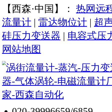
【西森·中国】：
热网远
流量计
|
雷达物位计
|
超
硅压力变送器
|
电容式压
网站地图
020-39996659/6859