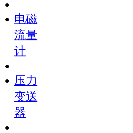
电磁
流量
计
压力
变送
器