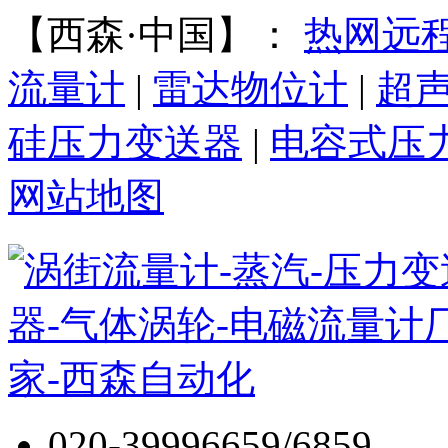
【西森·中国】：
热网远
流量计
|
雷达物位计
|
超
硅压力变送器
|
电容式压
网站地图
020-39996659/6859