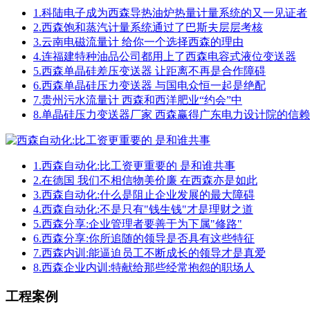
1.
科陆电子成为西森导热油炉热量计量系统的又一见证者
2.
西森饱和蒸汽计量系统通过了巴斯夫层层考核
3.
云南电磁流量计 给你一个选择西森的理由
4.
连福建特种油品公司都用上了西森电容式液位变送器
5.
西森单晶硅差压变送器 让距离不再是合作障碍
6.
西森单晶硅压力变送器 与国电众恒一起是绝配
7.
贵州污水流量计 西森和西洋肥业“约会”中
8.
单晶硅压力变送器厂家 西森赢得广东电力设计院的信赖
1.
西森自动化:比工资更重要的 是和谁共事
2.
在德国 我们不相信物美价廉 在西森亦是如此
3.
西森自动化:什么是阻止企业发展的最大障碍
4.
西森自动化:不是只有"钱生钱"才是理财之道
5.
西森分享:企业管理者要善于为下属"修路"
6.
西森分享:你所追随的领导是否具有这些特征
7.
西森内训:能逼迫员工不断成长的领导才是真爱
8.
西森企业内训:特献给那些经常抱怨的职场人
工程案例