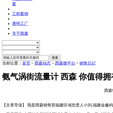
案
工程案例
透明工厂
关于西森
当前位置：
首页
>
西森动态
>
西森微平台
>
销售日记
氨气涡街流量计 西森 你值得拥
西森
【文章导读】 我是西森销售部福建区域负责人小刘,福建金鑫钨