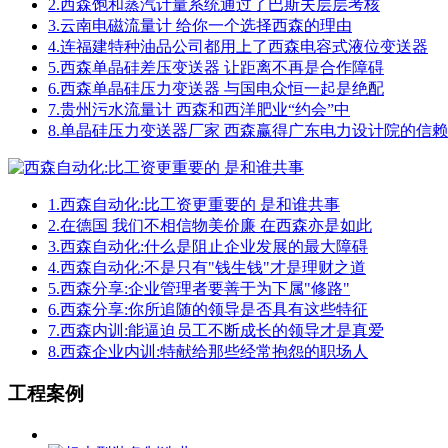
2.
西森饱和蒸汽计量系统通过了巴斯夫层层考核
3.
云南电磁流量计 给你一个选择西森的理由
4.
连福建特种油品公司都用上了西森电容式液位变送器
5.
西森单晶硅差压变送器 让距离不再是合作障碍
6.
西森单晶硅压力变送器 与国电众恒一起是绝配
7.
贵州污水流量计 西森和西洋肥业“约会”中
8.
单晶硅压力变送器厂家 西森赢得广东电力设计院的信赖
1.
西森自动化:比工资更重要的 是和谁共事
2.
在德国 我们不相信物美价廉 在西森亦是如此
3.
西森自动化:什么是阻止企业发展的最大障碍
4.
西森自动化:不是只有"钱生钱"才是理财之道
5.
西森分享:企业管理者要善于为下属"修路"
6.
西森分享:你所追随的领导是否具有这些特征
7.
西森内训:能逼迫员工不断成长的领导才是真爱
8.
西森企业内训:特献给那些经常抱怨的职场人
工程案例