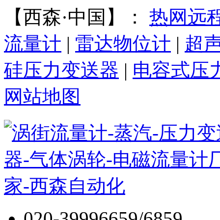
【西森·中国】：
热网远
流量计
|
雷达物位计
|
超
硅压力变送器
|
电容式压
网站地图
020-39996659/6859