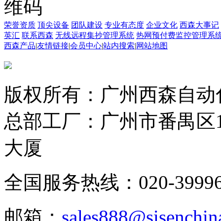
荣誉资质
顶尖设备
团队建设
专业有态度
企业文化
西森大事记
英汇
联系西森
无线远程集抄管理系统
热网预付费监控管理系
西森产品
|
友情链接
|
会员中心
|
站内搜索
|
网站地图
版权所有：广州西森自动
总部工厂：广州市番禺区1
大厦
全国服务热线：020-3999665
邮箱：
sales888@sisenchin