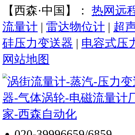
【西森·中国】：
热网远
流量计
|
雷达物位计
|
超
硅压力变送器
|
电容式压
网站地图
020-39996659/6859