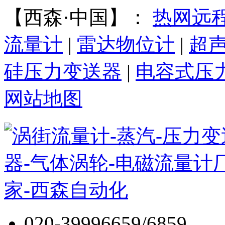
【西森·中国】：
热网远
流量计
|
雷达物位计
|
超
硅压力变送器
|
电容式压
网站地图
020-39996659/6859