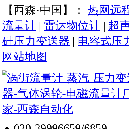
【西森·中国】：
热网远
流量计
|
雷达物位计
|
超
硅压力变送器
|
电容式压
网站地图
020-39996659/6859