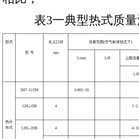
表3一典型热式质
型式
名义口径
流量范围
(
空气标准状态下
)
型
号
mm
L/min
L/H
上限流
L/
D07-11/ZM
0.005~10
LDG-DB
4
1~2.
热分
布式
LDG-2DB
4
4~1