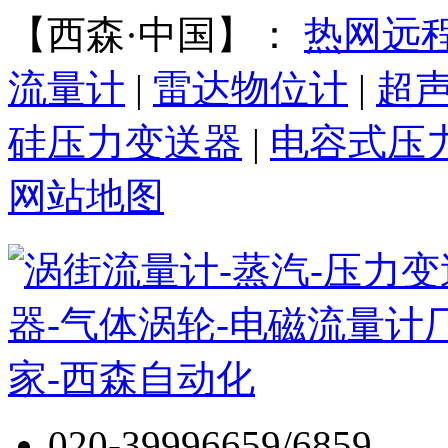
【西森·中国】：
热网远
流量计
|
雷达物位计
|
超
硅压力变送器
|
电容式压
网站地图
020-39996659/6859