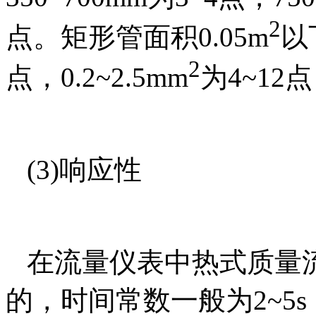
2
点。矩形管面积
0.05m
以
2
点，
0.2~2.5mm
为
4~12
点
(3)
响应性
在流量仪表中
热式质量
的，时间常数一般为
2~5s