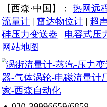
【西森·中国】：
热网远
流量计
|
雷达物位计
|
超
硅压力变送器
|
电容式压
网站地图
020-39996659/6859