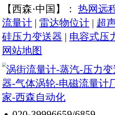
【西森·中国】：
热网远
流量计
|
雷达物位计
|
超
硅压力变送器
|
电容式压
网站地图
020-39996659/6859